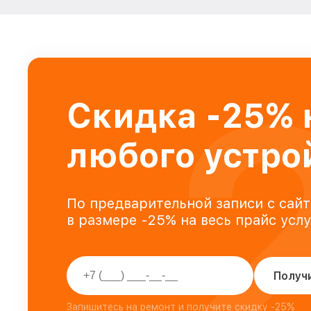
Скидка -25% 
любого устро
По предварительной записи с сайт
в размере -25% на весь прайс усл
Получ
Запишитесь на ремонт и получите скидку -25%