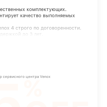
чественных комплектующих.
антирует качество выполняемых
enox 4 строго по договоренности.
держкой до 3 лет.
пны для срочного заказа
5
зного бюджета
 сервисного центра Venox
%