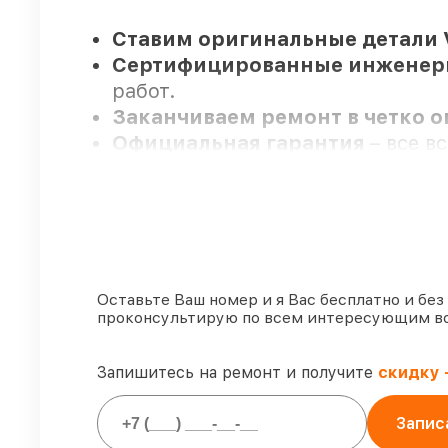
Ставим оригинальные детали 
Сертифицированные инжене
работ.
Заканчиваем ремонт в четко 
Официальная гарантия
– все в
Мы гарантируем:
80%
работ закрываем в присутст
90%
запчастей Venox имеются на
Оставьте Ваш номер и я Вас бесплатно и без
проконсультирую по всем интересующим в
Оригинальные комплектующие
85%
работ исполняются за 1–2 ча
Запишитесь на ремонт и получите
скидку 
Запис