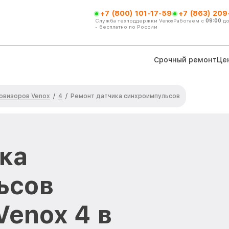
+7 (800) 101-17-59
+7 (863) 209
Служба техподдержки Venox
Работаем с
09:00
д
- бесплатно по России
Срочный ремонт
Це
овизоров Venox
4
/
/
Ремонт датчика синхроимпульсов
ка
ьсов
Venox 4 в