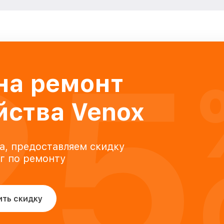
25
на ремонт
йства Venox
а, предоставляем скидку
уг по ремонту
ить скидку