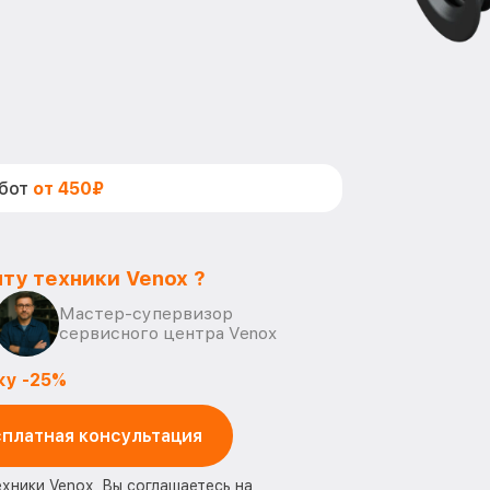
абот
от 450₽
ту техники Venox ?
Мастер-супервизор
сервисного центра Venox
ку -25%
платная консультация
ехники Venox, Вы соглашаетесь на