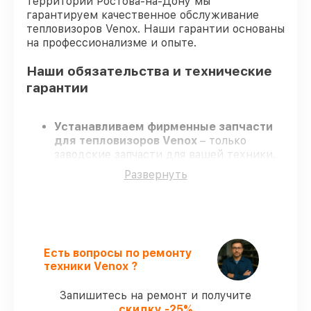
территории Ростова-на-Дону мы
гарантируем качественное обслуживание
тепловизоров Venox. Наши гарантии основаны
на профессионализме и опыте.
Наши обязательства и технические
гарантии
Устанавливаем фирменные запчасти
для тепловизоров Venox
– только
заводские запчасти для вашей техники.
Сертифицированные инженеры
–
Развернуть
проходят строгий отбор, что
гарантирует гарантированно
долговечный результат.
Завершаем работы без задержек
–
ремонт тепловизоров Venox без
бесконечных переносов.
Есть вопросы по ремонту
Гарантийное обслуживание
– на все
техники Venox ?
ремонт и запчасти для тепловизоров
Venox предоставляется официальное
Запишитесь на ремонт и получите
сопровождение.
скидку -25%