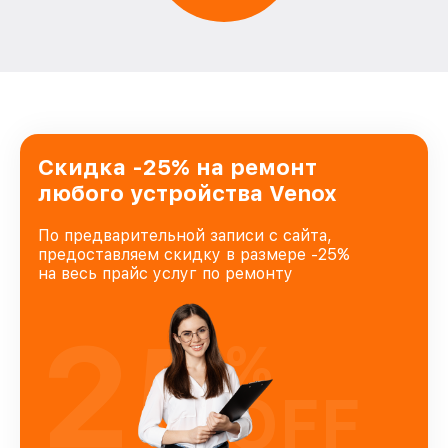
Скидка -25% на ремонт
любого устройства Venox
По предварительной записи с сайта,
предоставляем скидку в размере -25%
на весь прайс услуг по ремонту
25
%
OFF