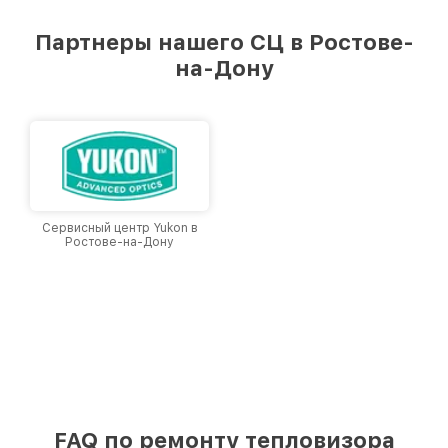
удовлетворен скоростью и качеством
предоставляемых услуг. Наша цель — стать
Партнеры нашего СЦ в Ростове-
лучшим сервисным центром Venox в городе
на-Дону
Ростове-на-Дону, постоянно повышая уровень
доверия и лояльности наших клиентов.
Сервисный центр Yukon в
Ростове-на-Дону
FAQ по ремонту тепловизора