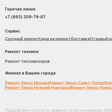
Горячая линия
+7 (863) 209-79-87
Сервис
Срочный ремонт
Цена на ремонт
Доставка
Отзывы
Ко
Ремонт техники
Ремонт тепловизоров
Филиал в Вашем городе
Ремонт Venox Москва
Ремонт Venox Санкт-Петербур
Ремонт Venox Нижний Новгород
Ремонт Venox Ново
Предлагаем услуги по ремонту и обслуживанию любы